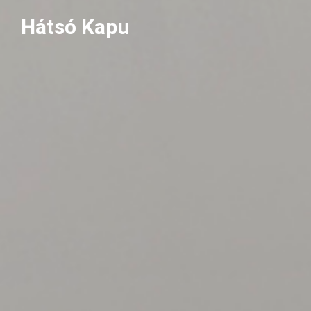
Skip
Hátsó Kapu
to
content