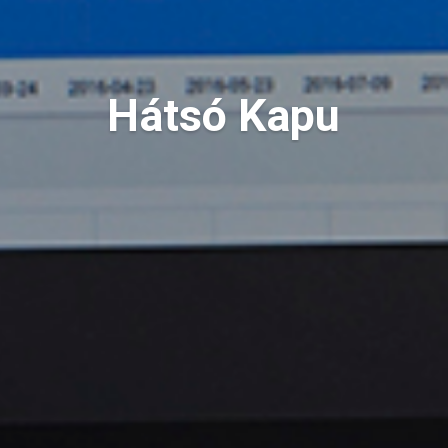
Hátsó Kapu