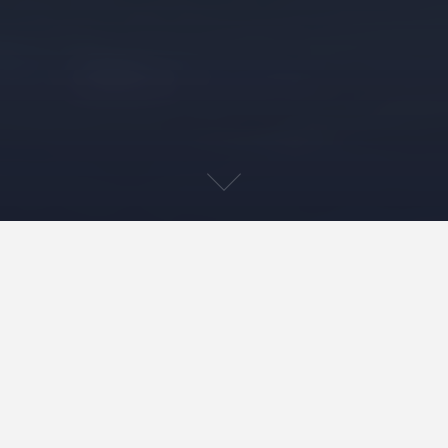
A gondola leginkább Velencében a lagúnákon és a
csatornákban való közlekedésre gondola(hajózásra)
használt, a bérkocsikat (taxikat) helyettesítő járómű.
A legismertebb, legjellegzetesebb vízi jármű a
Velencében használatos sokféle evezős csónakfajta
közül – amelyhez számos romantikus történet,
legenda fűződik.