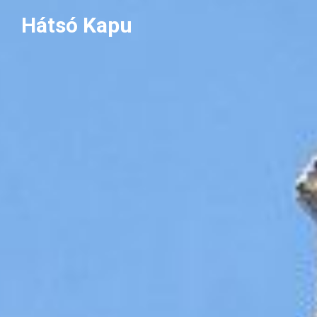
Skip
Hátsó Kapu
to
content